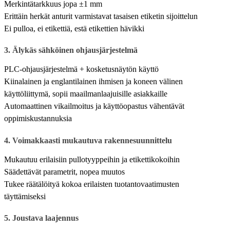
Merkintätarkkuus jopa ±1 mm
Erittäin herkät anturit varmistavat tasaisen etiketin sijoittelun
Ei pulloa, ei etikettiä, estä etikettien hävikki
3. Älykäs sähköinen ohjausjärjestelmä
PLC-ohjausjärjestelmä + kosketusnäytön käyttö
Kiinalainen ja englantilainen ihmisen ja koneen välinen
käyttöliittymä, sopii maailmanlaajuisille asiakkaille
Automaattinen vikailmoitus ja käyttöopastus vähentävät
oppimiskustannuksia
4. Voimakkaasti mukautuva rakennesuunnittelu
Mukautuu erilaisiin pullotyyppeihin ja etikettikokoihin
Säädettävät parametrit, nopea muutos
Tukee räätälöityä kokoa erilaisten tuotantovaatimusten
täyttämiseksi
5. Joustava laajennus