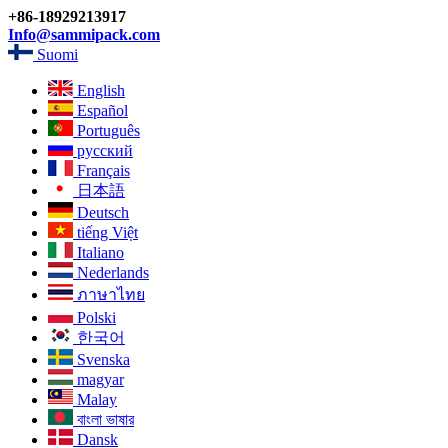
+86-18929213917
Info@sammipack.com
Suomi
English
Español
Português
русский
Français
日本語
Deutsch
tiếng Việt
Italiano
Nederlands
ภาษาไทย
Polski
한국어
Svenska
magyar
Malay
বাংলা ভাষার
Dansk