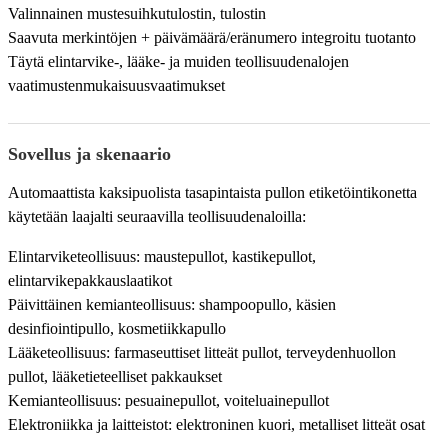
Valinnainen mustesuihkutulostin, tulostin
Saavuta merkintöjen + päivämäärä/eränumero integroitu tuotanto
Täytä elintarvike-, lääke- ja muiden teollisuudenalojen
vaatimustenmukaisuusvaatimukset
Sovellus ja skenaario
Automaattista kaksipuolista tasapintaista pullon etiketöintikonetta
käytetään laajalti seuraavilla teollisuudenaloilla:
Elintarviketeollisuus: maustepullot, kastikepullot,
elintarvikepakkauslaatikot
Päivittäinen kemianteollisuus: shampoopullo, käsien
desinfiointipullo, kosmetiikkapullo
Lääketeollisuus: farmaseuttiset litteät pullot, terveydenhuollon
pullot, lääketieteelliset pakkaukset
Kemianteollisuus: pesuainepullot, voiteluainepullot
Elektroniikka ja laitteistot: elektroninen kuori, metalliset litteät osat