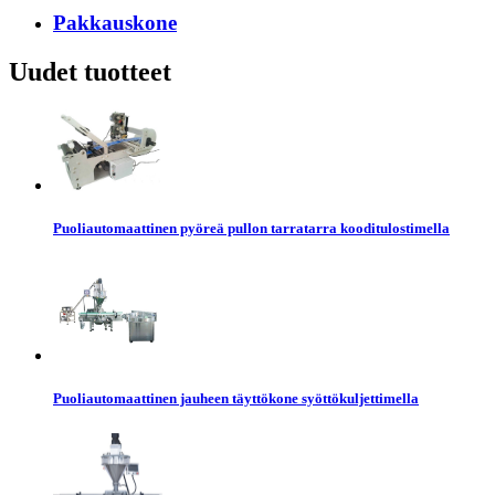
Pakkauskone
Uudet tuotteet
Puoliautomaattinen pyöreä pullon tarratarra kooditulostimella
Puoliautomaattinen jauheen täyttökone syöttökuljettimella