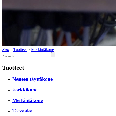
Koti
>
Tuotteet
>
Merkintäkone
Tuotteet
Nesteen täyttökone
korkkikone
Merkintäkone
Teevaaka