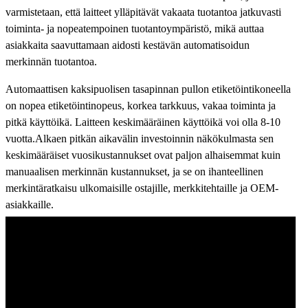
varmistetaan, että laitteet ylläpitävät vakaata tuotantoa jatkuvasti
toiminta- ja nopeatempoinen tuotantoympäristö, mikä auttaa
asiakkaita saavuttamaan aidosti kestävän automatisoidun
merkinnän tuotantoa.
Automaattisen kaksipuolisen tasapinnan pullon etiketöintikoneella
on nopea etiketöintinopeus, korkea tarkkuus, vakaa toiminta ja
pitkä käyttöikä. Laitteen keskimääräinen käyttöikä voi olla 8-10
vuotta.Alkaen pitkän aikavälin investoinnin näkökulmasta sen
keskimääräiset vuosikustannukset ovat paljon alhaisemmat kuin
manuaalisen merkinnän kustannukset, ja se on ihanteellinen
merkintäratkaisu ulkomaisille ostajille, merkkitehtaille ja OEM-
asiakkaille.