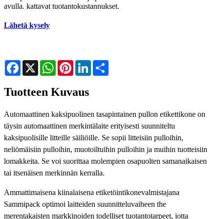
avulla. kattavat tuotantokustannukset.
Lähetä kysely
Facebook
X
WhatsApp
Pinterest
LinkedIn
Share
Tuotteen Kuvaus
Automaattinen kaksipuolinen tasapintainen pullon etikettikone on
täysin automaattinen merkintälaite erityisesti suunniteltu
kaksipuolisille litteille säiliöille. Se sopii litteisiin pulloihin,
neliömäisiin pulloihin, muotoiltuihin pulloihin ja muihin tuotteisiin
lomakkeita. Se voi suorittaa molempien osapuolten samanaikaisen
tai itsenäisen merkinnän kerralla.
Ammattimaisena kiinalaisena etiketöintikonevalmistajana
Sammipack optimoi laitteiden suunnitteluvaiheen the
merentakaisten markkinoiden todelliset tuotantotarpeet, jotta