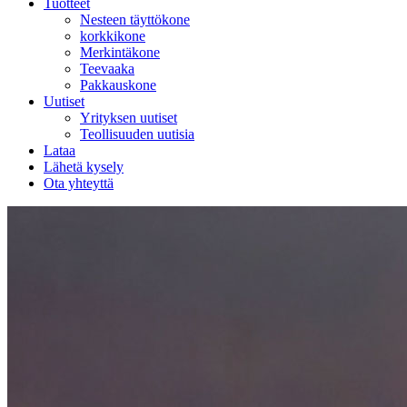
Tuotteet
Nesteen täyttökone
korkkikone
Merkintäkone
Teevaaka
Pakkauskone
Uutiset
Yrityksen uutiset
Teollisuuden uutisia
Lataa
Lähetä kysely
Ota yhteyttä