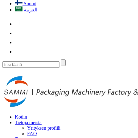
Suomi
العربية
Kotiin
Tietoja meistä
Yrityksen profiili
FAQ