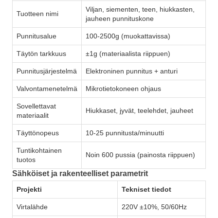
Viljan, siementen, teen, hiukkasten,
Tuotteen nimi
jauheen punnituskone
Punnitusalue
100-2500g (muokattavissa)
Täytön tarkkuus
±1g (materiaalista riippuen)
Punnitusjärjestelmä
Elektroninen punnitus + anturi
Valvontamenetelmä
Mikrotietokoneen ohjaus
Sovellettavat
Hiukkaset, jyvät, teelehdet, jauheet
materiaalit
Täyttönopeus
10-25 punnitusta/minuutti
Tuntikohtainen
Noin 600 pussia (painosta riippuen)
tuotos
Sähköiset ja rakenteelliset parametrit
Projekti
Tekniset tiedot
Virtalähde
220V ±10%, 50/60Hz