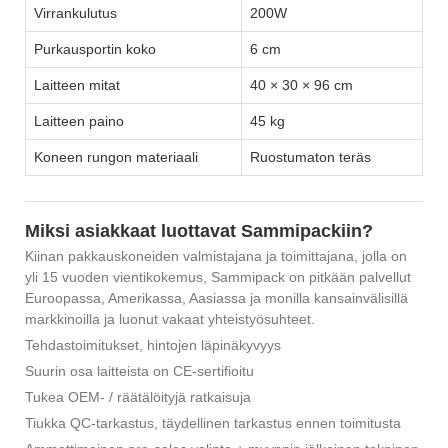
Virrankulutus
200W
Purkausportin koko
6 cm
Laitteen mitat
40 × 30 × 96 cm
Laitteen paino
45 kg
Koneen rungon materiaali
Ruostumaton teräs
Miksi asiakkaat luottavat Sammipackiin?
Kiinan pakkauskoneiden valmistajana ja toimittajana, jolla on
yli 15 vuoden vientikokemus, Sammipack on pitkään palvellut
Euroopassa, Amerikassa, Aasiassa ja monilla kansainvälisillä
markkinoilla ja luonut vakaat yhteistyösuhteet.
Tehdastoimitukset, hintojen läpinäkyvyys
Suurin osa laitteista on CE-sertifioitu
Tukea OEM- / räätälöityjä ratkaisuja
Tiukka QC-tarkastus, täydellinen tarkastus ennen toimitusta