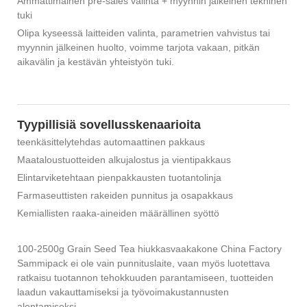
Ammattimainen pre-sales valinta + myynnin jälkeinen tekninen
tuki
Olipa kyseessä laitteiden valinta, parametrien vahvistus tai
myynnin jälkeinen huolto, voimme tarjota vakaan, pitkän
aikavälin ja kestävän yhteistyön tuki.
Tyypillisiä sovellusskenaarioita
teenkäsittelytehdas automaattinen pakkaus
Maataloustuotteiden alkujalostus ja vientipakkaus
Elintarviketehtaan pienpakkausten tuotantolinja
Farmaseuttisten rakeiden punnitus ja osapakkaus
Kemiallisten raaka-aineiden määrällinen syöttö
100-2500g Grain Seed Tea hiukkasvaakakone China Factory
Sammipack ei ole vain punnituslaite, vaan myös luotettava
ratkaisu tuotannon tehokkuuden parantamiseen, tuotteiden
laadun vakauttamiseksi ja työvoimakustannusten
alentamiseksi.