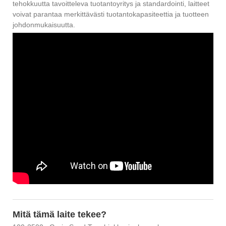
tehokkuutta tavoitteleva tuotantoyritys ja standardointi, laitteet
voivat parantaa merkittävästi tuotantokapasiteettia ja tuotteen
johdonmukaisuutta.
Mitä tämä laite tekee?