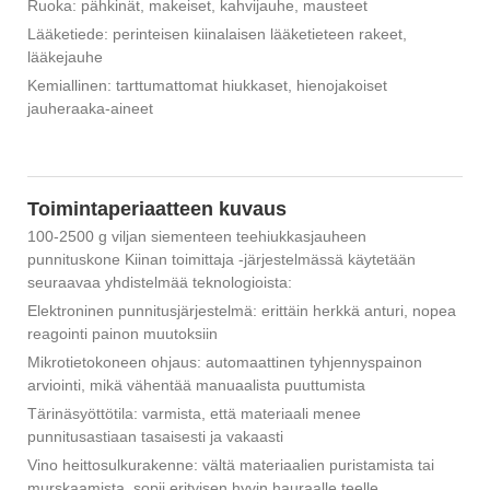
Ruoka: pähkinät, makeiset, kahvijauhe, mausteet
Lääketiede: perinteisen kiinalaisen lääketieteen rakeet,
lääkejauhe
Kemiallinen: tarttumattomat hiukkaset, hienojakoiset
jauheraaka-aineet
Toimintaperiaatteen kuvaus
100-2500 g viljan siementeen teehiukkasjauheen
punnituskone Kiinan toimittaja -järjestelmässä käytetään
seuraavaa yhdistelmää teknologioista:
Elektroninen punnitusjärjestelmä: erittäin herkkä anturi, nopea
reagointi painon muutoksiin
Mikrotietokoneen ohjaus: automaattinen tyhjennyspainon
arviointi, mikä vähentää manuaalista puuttumista
Tärinäsyöttötila: varmista, että materiaali menee
punnitusastiaan tasaisesti ja vakaasti
Vino heittosulkurakenne: vältä materiaalien puristamista tai
murskaamista, sopii erityisen hyvin hauraalle teelle