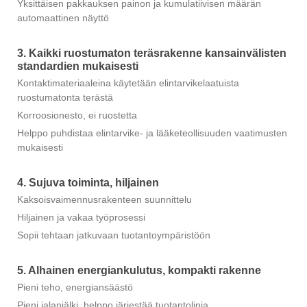
Yksittäisen pakkauksen painon ja kumulatiivisen määrän
automaattinen näyttö
3. Kaikki ruostumaton teräsrakenne kansainvälisten
standardien mukaisesti
Kontaktimateriaaleina käytetään elintarvikelaatuista
ruostumatonta terästä
Korroosionesto, ei ruostetta
Helppo puhdistaa elintarvike- ja lääketeollisuuden vaatimusten
mukaisesti
4. Sujuva toiminta, hiljainen
Kaksoisvaimennusrakenteen suunnittelu
Hiljainen ja vakaa työprosessi
Sopii tehtaan jatkuvaan tuotantoympäristöön
5. Alhainen energiankulutus, kompakti rakenne
Pieni teho, energiansäästö
Pieni jalanjälki, helppo järjestää tuotantolinja