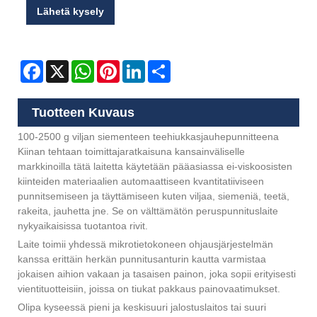
Lähetä kysely
Facebook
X
WhatsApp
Pinterest
LinkedIn
Share
Tuotteen Kuvaus
100-2500 g viljan siementeen teehiukkasjauhepunnitteena
Kiinan tehtaan toimittajaratkaisuna kansainväliselle
markkinoilla tätä laitetta käytetään pääasiassa ei-viskoosisten
kiinteiden materiaalien automaattiseen kvantitatiiviseen
punnitsemiseen ja täyttämiseen kuten viljaa, siemeniä, teetä,
rakeita, jauhetta jne. Se on välttämätön peruspunnituslaite
nykyaikaisissa tuotantoa rivit.
Laite toimii yhdessä mikrotietokoneen ohjausjärjestelmän
kanssa erittäin herkän punnitusanturin kautta varmistaa
jokaisen aihion vakaan ja tasaisen painon, joka sopii erityisesti
vientituotteisiin, joissa on tiukat pakkaus painovaatimukset.
Olipa kyseessä pieni ja keskisuuri jalostuslaitos tai suuri