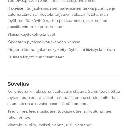
100-2500g Grain Seed Tea -hiukkasjauhevaaka
Rakeisten tai jauhemaisten materiaalien tarkka punnitus ja
automaattinen annostelu tarjoavat vakaan tietokannan
myöhempää käyttöä varten pakkaaminen, sulkeminen,
pussittaminen tai pullottaminen.
Yleisiä käyttökohteita ovat:
Käytetään pystypakkauskoneen kanssa
Etupunnitteena, joka on kytketty täyttö- tai tiivistyslaitteisiin
Erillinen käyttö punnitsemiseen
Sovellus
Kokeneena kiinalaisena vaakavalmistajana Sammipack ottaa
täysin huomioon erilaiset materiaalit ominaisuudet laitteiden
suunnittelun alkuvaiheessa. Tämä kone sopii:
Tee: vihreä tee, musta tee, tuoksuva tee, rikkoutunut tee,
rakeinen tee
Maatalous: vilja, maissi, vehnä, riisi, siemenet