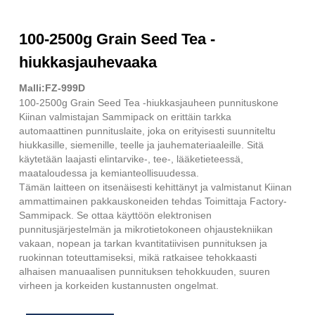
100-2500g Grain Seed Tea -
hiukkasjauhevaaka
Malli:FZ-999D
100-2500g Grain Seed Tea -hiukkasjauheen punnituskone
Kiinan valmistajan Sammipack on erittäin tarkka
automaattinen punnituslaite, joka on erityisesti suunniteltu
hiukkasille, siemenille, teelle ja jauhemateriaaleille. Sitä
käytetään laajasti elintarvike-, tee-, lääketieteessä,
maataloudessa ja kemianteollisuudessa.
Tämän laitteen on itsenäisesti kehittänyt ja valmistanut Kiinan
ammattimainen pakkauskoneiden tehdas Toimittaja Factory-
Sammipack. Se ottaa käyttöön elektronisen
punnitusjärjestelmän ja mikrotietokoneen ohjaustekniikan
vakaan, nopean ja tarkan kvantitatiivisen punnituksen ja
ruokinnan toteuttamiseksi, mikä ratkaisee tehokkaasti
alhaisen manuaalisen punnituksen tehokkuuden, suuren
virheen ja korkeiden kustannusten ongelmat.