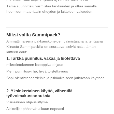
Tämä suunnittelu varmistaa tarkkuuden ja ottaa samalla
huomioon materiaalin eheyden ja laitteiden vakauden.
Miksi valita Sammipack?
Ammattimaisena pakkauskoneiden valmistajana ja tehtaana
Kiinasta Sammipackilla on seuraavat selvät asiat tämän
laitteen edut:
1. Tarkka punnitus, vakaa ja luotettava
mikrotietokoneen itseoppiva ohjaus
Pieni punnitusvirhe, hyvä toistettavuus
Sopii vientistandardeihin ja pitkäaikaiseen jatkuvaan käyttöön
2. Yksinkertainen käyttö, vähentää
työvoimakustannuksia
Visuaalinen ohjausliittymä
Aloittelijat pääsevät alkuun nopeasti